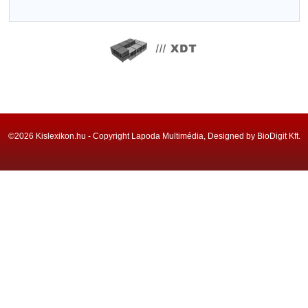
©2026 Kislexikon.hu - Copyright Lapoda Multimédia, Designed by BioDigit Kft.