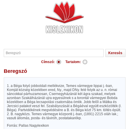
Címszó:
Tartalom:
Beregszó
1. a Béga folyó jobboldali mellékvize, Temes vármegye lippai j.-ban,
Komját község közelében ered, Ny., majd DNy. felé folyik az u. n. római
sáncokkal párhuzamosan, Csernegyházánál két ágra szakad, melyek
azonban Szakálházánál ujra egyesülnek s a torontál vármegyei Bobda
közelében a Béga lecsapolási csatornába ömlik. Jobb felől a Mátka és
Jercsici patakot veszi fel. Szabályozását a Bégáéval együtt eszközölték (l.
Béga). Partvidékének megvédésére a B. és Béga közt 75 km. töltés épült.
2. B. nagyközs. Temes vármegye központi j.-ban, (1891) 2215 oláh lak.;
vasuti állomás, posta- és táviróh, postatakarékp.
Forrás: Pallas Nagylexikon