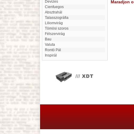
Devizes
Maradjon on
Cienfuegos
absztrahál
Talasszográfia
Liliomvirág
Tömösi szoros
Félszervirág
Bau
valuta
Rontó Pál
inspirál