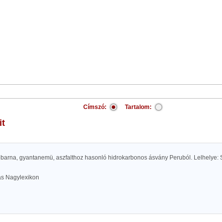
Címszó:
Tartalom:
it
etebarna, gyantanemü, aszfalthoz hasonló hidrokarbonos ásvány Peruból. Lelhelye: 
las Nagylexikon