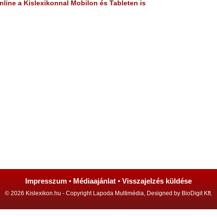
line a Kislexikonnal Mobilon és Tableten is
Impresszum
•
Médiaajánlat
•
Visszajelzés küldése
© 2026 Kislexikon.hu - Copyright Lapoda Multimédia, Designed by BioDigit Kft.