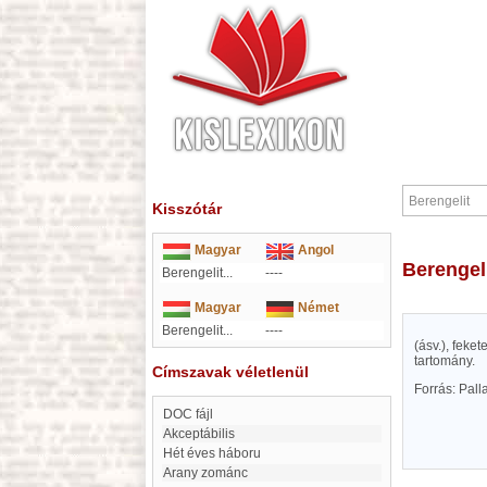
Kisszótár
Magyar
Angol
Berengel
Berengelit...
----
Magyar
Német
Berengelit...
----
(ásv.), fek
tartomány.
Címszavak véletlenül
Forrás: Pal
DOC fájl
akceptábilis
Hét éves háboru
Arany zománc