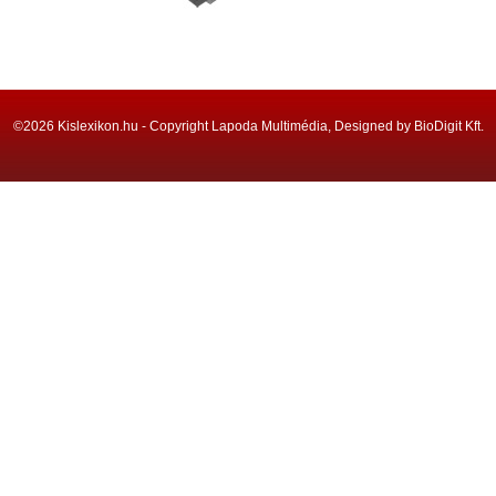
©2026 Kislexikon.hu - Copyright Lapoda Multimédia, Designed by BioDigit Kft.