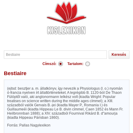
Címszó:
Tartalom:
Bestiaire
(ejtsd: besztjer a. m. állatkönyv, így nevezik a Physiologus (l. o.) nyomán
ó-francia nyelven írt állattörténeteket. A legrégibb B. 1120-ból De Thaon
Fülöptől való, aki anglonormann lelkész volt (kiadta Wright: Popular
treatises on science written during the middle ages címmel); a XIII.
századból valók Gervais B.-jei (kiadta Mayer P., Romania I.) és
Guillaumeéi (kiadta Hippeau Le B. divin címmel, Caen 1852 és Mann Fr.
Heilbronnban 1888); a XIV. századból Fournival Rikárd B. d"amourja
(kiadta Hippeau Párisban 1860).
Forrás: Pallas Nagylexikon