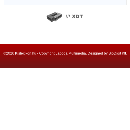
©2026 Kislexikon.hu - Copyright Lapoda Multimédia, Designed by BioDigit Kft.