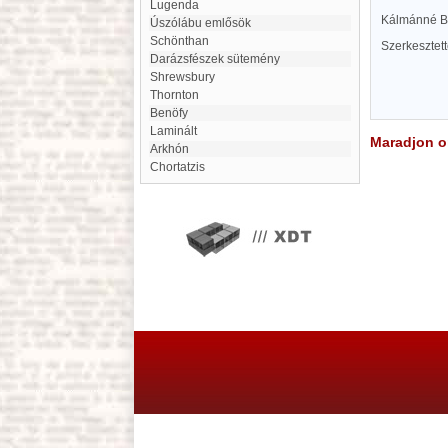
Lugenda
Kálmánné Bo
Úszólábu emlősök
Schönthan
Szerkesztet
Darázsfészek sütemény
Shrewsbury
Thornton
Benöfy
Laminált
Maradjon on
arkhón
Chortatzis