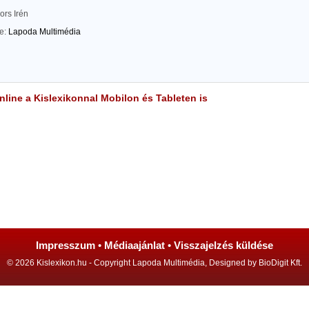
rs Irén
te:
Lapoda Multimédia
line a Kislexikonnal Mobilon és Tableten is
Impresszum
•
Médiaajánlat
•
Visszajelzés küldése
© 2026 Kislexikon.hu - Copyright Lapoda Multimédia, Designed by BioDigit Kft.