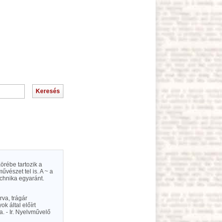
örébe tartozik a
vészet tel is. A ~ a
echnika egyaránt.
rva, trágár
k által előírt
. - Ir. Nyelvművelő