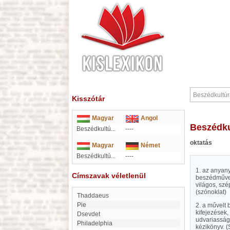
Kisszótár
Magyar
Angol
Beszédk
Beszédkultú...
----
oktatás
Magyar
Német
Beszédkultú...
----
1. az anyany
Címszavak véletlenül
beszédművel
világos, szé
(szónoklat)
Thaddaeus
Pie
2. a művelt 
kifejezések,
Dsevdet
udvariasság,
Philadelphia
kézikönyv. (