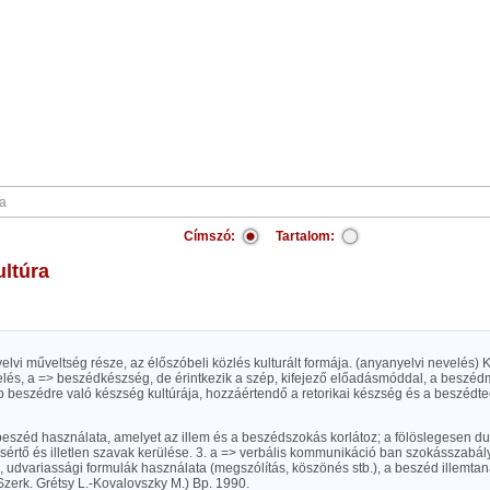
Címszó:
Tartalom:
ultúra
elvi műveltség része, az élőszóbeli közlés kulturált formája. (anyanyelvi nevelés) K
és, a => beszédkészség, de érintkezik a szép, kifejező előadásmóddal, a beszédmű
p beszédre való készség kultúrája, hozzáértendő a retorikai készség és a beszédt
beszéd használata, amelyet az illem és a beszédszokás korlátoz; a fölöslegesen du
 sértő és illetlen szavak kerülése. 3. a => verbális kommunikáció ban szokásszabályo
 udvariassági formulák használata (megszólítás, köszönés stb.), a beszéd illemtana
Szerk. Grétsy L.-Kovalovszky M.) Bp. 1990.