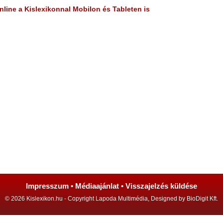
line a Kislexikonnal Mobilon és Tableten is
Impresszum
•
Médiaajánlat
•
Visszajelzés küldése
© 2026 Kislexikon.hu - Copyright Lapoda Multimédia, Designed by BioDigit Kft.