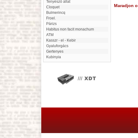
Tenyésző állat
Maradjon on
Cloquet
Bulmerincq
Froel.
Párizs
habitus non facit monachum
ATM
Kasszr - el - Kebir
Gyaluforgács
Gertenyes
Kubinyia