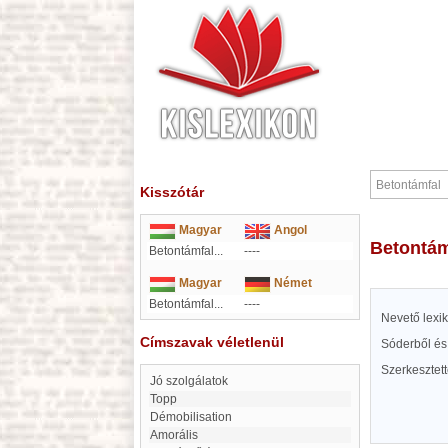
Kisszótár
Magyar
Angol
Betontá
Betontámfal...
----
Magyar
Német
Betontámfal...
----
Nevető lexi
Címszavak véletlenül
Sóderből és
Szerkesztet
Jó szolgálatok
Topp
Démobilisation
amorális