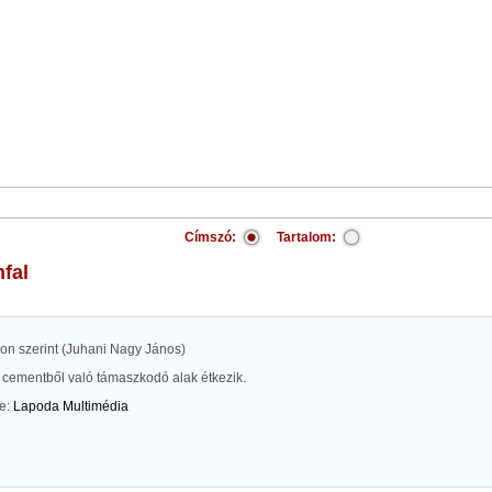
Címszó:
Tartalom:
mfal
kon szerint (Juhani Nagy János)
 cementből való támaszkodó alak étkezik.
te:
Lapoda Multimédia