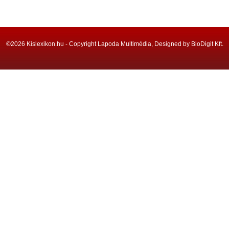
©2026 Kislexikon.hu - Copyright Lapoda Multimédia, Designed by BioDigit Kft.