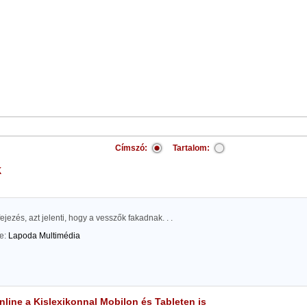
Címszó:
Tartalom:
k
ejezés, azt jelenti, hogy a vesszők fakadnak. . .
te:
Lapoda Multimédia
line a Kislexikonnal Mobilon és Tableten is