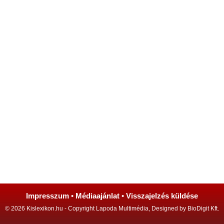
Impresszum
•
Médiaajánlat
•
Visszajelzés küldése
© 2026 Kislexikon.hu - Copyright Lapoda Multimédia, Designed by BioDigit Kft.