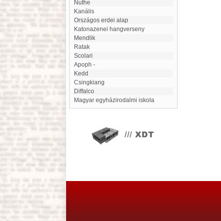
Nuthe
kanális
Országos erdei alap
Katonazenei hangverseny
Mendlik
Ratak
Scolari
apoph -
Kedd
Csingkiang
Diffalco
Magyar egyházirodalmi iskola