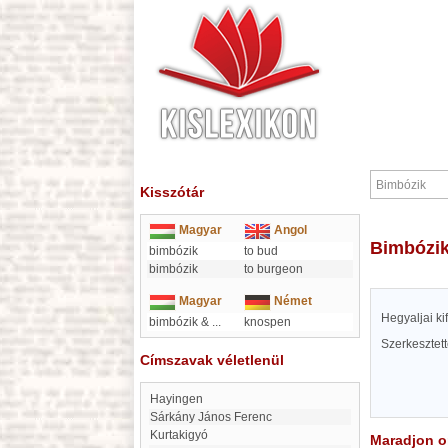
Kisszótár
Magyar
Angol
Bimbózi
bimbózik
to bud
bimbózik
to burgeon
Magyar
Német
Hegyaljai kif
bimbózik &
...
knospen
Szerkesztet
Címszavak véletlenül
Hayingen
Sárkány János Ferenc
Kurtakigyó
Maradjon on