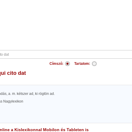
Címszó:
Tartalom:
 qui cito dat
dás, a. m. kétszer ad, ki rögtön ad.
las Nagylexikon
line a Kislexikonnal Mobilon és Tableten is