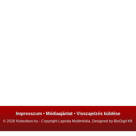
Impresszum
•
Médiaajánlat
•
Visszajelzés küldése
© 2026 Kislexikon.hu - Copyright Lapoda Multimédia, Designed by BioDigit Kft.