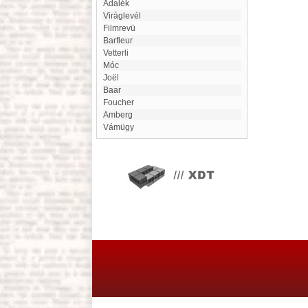
Adalék
Viráglevél
filmrevü
Barfleur
Vetterli
móc
Joël
Baar
Foucher
Amberg
Vámügy