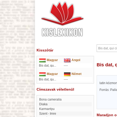
Kisszótár
Magyar
Angol
Bis dat,
Bis dat, qu...
----
Magyar
Német
Bis dat, qu...
----
latin közmon
Címszavak véletlenül
Forrás: Pal
bona cameralia
Diaka
Karmantyu
Szent - Imre
Maradjon on