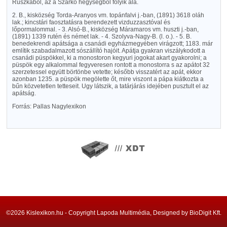
Ruszkából, az a Szárkó hegységből folyik alá.
2. B., kisközség Torda-Aranyos vm. topánfalvi j.-ban, (1891) 3618 oláh
lak.; kincstári faosztatásra berendezett vizduzzasztóval és
lőpormalommal. - 3. Alsó-B., kisközség Máramaros vm. huszti j.-ban,
(1891) 1339 rutén és német lak. - 4. Szolyva-Nagy-B. (l. o.). - 5. B.
benedekrendi apátsága a csanádi egyházmegyében virágzott; 1183. már
említik szabadalmazott sószállító hajóit. Apátja gyakran viszálykodott a
csanádi püspökkel, ki a monostoron kegyuri jogokat akart gyakorolni; a
püspök egy alkalommal fegyveresen rontott a monostorra s az apátot 32
szerzetessel együtt börtönbe vetette; később visszatért az apát, ekkor
azonban 1235. a püspök megölette őt, mire viszont a pápa kiátkozta a
bűn közvetetlen tetteseit. Ugy látszik, a tatárjárás idejében pusztult el az
apátság.
Forrás: Pallas Nagylexikon
©2026 Kislexikon.hu - Copyright Lapoda Multimédia, Designed by BioDigit Kft.