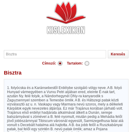
Címszó:
Tartalom:
Bisztra
1. folyócska és a Karánsebestől Erdélybe szolgáló völgy neve. A B. folyó
Hunyad vármegyében a Vurvu Petri aljában ered, eleinte É-nak tart,
azután Ny. felé folyik, a Nándorhegynél DNy-ra kanyarodik s
Zaguzsennyel szemben a Temesbe ömlik. A B. és Hátszegi patak közti
vizválasztó az u. n. Vaskapu vagy Marmara nevü szoros, mely a délkeleti
Kárpátok egyik nevezetes átjárója. Ez már Trajánus korában járható volt.
Trajánus első erdélyi hadjárata alkalmával átkelt a Dunán, serege
balszárnyával s zömével a B. felé nyomult, miután pedig a Mehádia felől
jövő jobbszárnnyal Tibiscum városnál egyesült, Sarmizegethusa falai alá
vonult s Decebált hatalma alá hajtotta. A B.-ba jobb felől a Ruszkabányai
patak, bal felől egy szintén B. nevü patak ömlik; amaz a Pojana