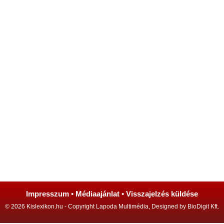
Impresszum
•
Médiaajánlat
•
Visszajelzés küldése
© 2026 Kislexikon.hu - Copyright Lapoda Multimédia, Designed by BioDigit Kft.