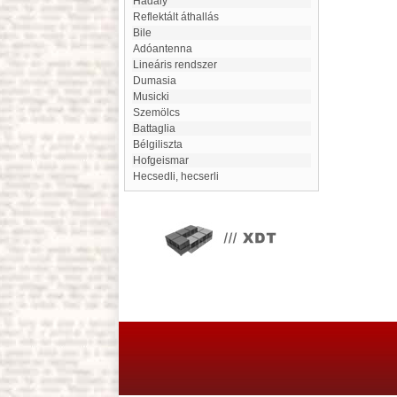
Hadaly
reflektált áthallás
Bile
Adóantenna
lineáris rendszer
Dumasia
Musicki
Szemölcs
Battaglia
Bélgiliszta
Hofgeismar
hecsedli, hecserli