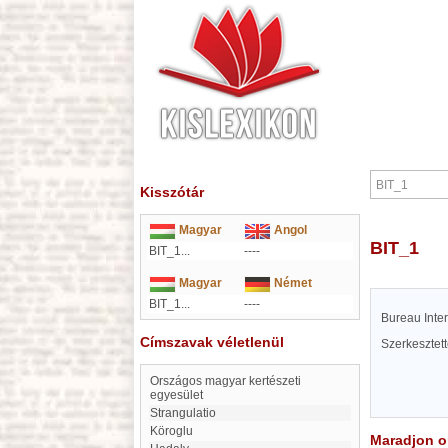
Kisszótár
Magyar
Angol
BIT_1
BIT_1...
----
Magyar
Német
BIT_1...
----
Bureau Inter
Címszavak véletlenül
Szerkesztet
Országos magyar kertészeti
egyesület
Strangulatio
Köroglu
Maradjon on