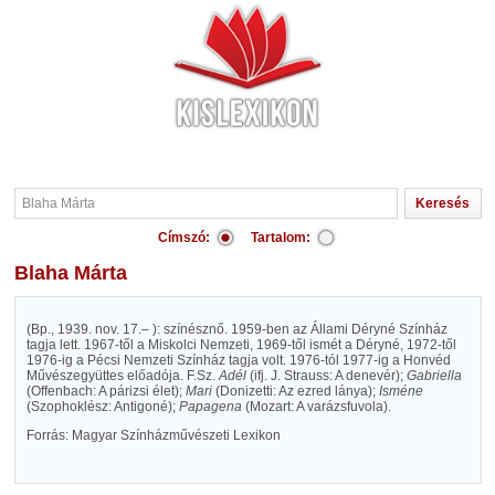
Címszó:
Tartalom:
Blaha Márta
(Bp., 1939. nov. 17.– ): színésznő. 1959-ben az Állami Déryné Színház
tagja lett. 1967-től a Miskolci Nemzeti, 1969-től ismét a Déryné, 1972-től
1976-ig a Pécsi Nemzeti Színház tagja volt. 1976-tól 1977-ig a Honvéd
Művészegyüttes előadója. F.Sz.
Adél
(ifj. J. Strauss: A denevér);
Gabriella
(Offenbach: A párizsi élet);
Mari
(Donizetti: Az ezred lánya);
Isméne
(Szophoklész: Antigoné);
Papagena
(Mozart: A varázsfuvola).
Forrás: Magyar Színházművészeti Lexikon