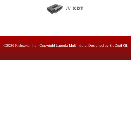
©2026 Kislexikon.hu - Copyright Lapoda Multimédia, Designed by BioDigit Kft.