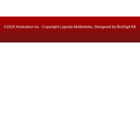
©2026 Kislexikon.hu - Copyright Lapoda Multimédia, Designed by BioDigit Kft.