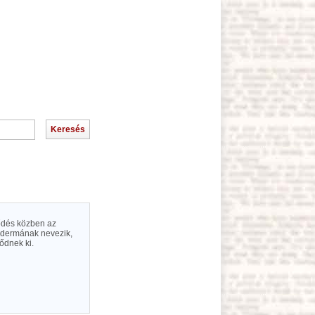
lődés közben az
todermának nevezik,
ődnek ki.