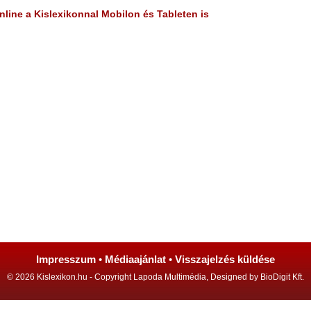
line a Kislexikonnal Mobilon és Tableten is
Impresszum
•
Médiaajánlat
•
Visszajelzés küldése
© 2026 Kislexikon.hu - Copyright Lapoda Multimédia, Designed by BioDigit Kft.