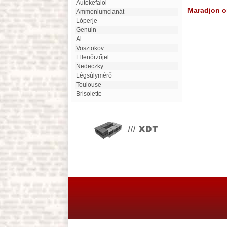
Autokefaloi
Maradjon on
Ammoniumcianát
Lóperje
genuin
Al
Vosztokov
Ellenőrzőjel
Nedeczky
Légsúlymérő
Toulouse
Brisolette