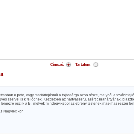
Címszó:
Tartalom:
ma
élettanban a pete, vagy madártojásnál a tojássárga azon része, melyből a továbbfej
yes szervei is kifejlődnek. Kezdetben az hártyaszerü, azért csirahártyának, blasz
lemezre oszlik a B., melyek mindegyikéből az ébrény testének más-más részei fejl
las Nagylexikon