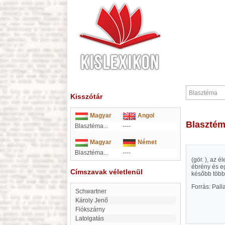
Kisszótár
Magyar
Angol
Blaszté
Blasztéma...
----
Magyar
Német
Blasztéma...
----
(gör. ), az 
ébrény és eg
Címszavak véletlenül
később több 
Forrás: Pal
Schwartner
Károly Jenő
Fiókszárny
Latolgatás