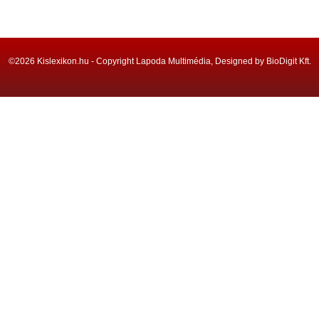
©2026 Kislexikon.hu - Copyright Lapoda Multimédia, Designed by BioDigit Kft.