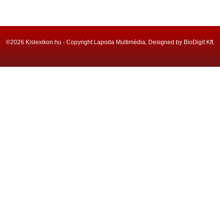
©2026 Kislexikon.hu - Copyright Lapoda Multimédia, Designed by BioDigit Kft.