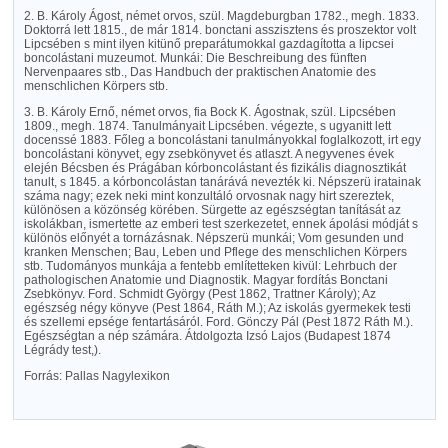
2. B. Károly Ágost, német orvos, szül. Magdeburgban 1782., megh. 1833.
Doktorrá lett 1815., de már 1814. bonctani asszisztens és proszektor volt
Lipcsében s mint ilyen kitünő preparátumokkal gazdagította a lipcsei
boncolástani muzeumot. Munkái: Die Beschreibung des fünften
Nervenpaares stb., Das Handbuch der praktischen Anatomie des
menschlichen Körpers stb.
3. B. Károly Ernő, német orvos, fia Bock K. Ágostnak, szül. Lipcsében
1809., megh. 1874. Tanulmányait Lipcsében. végezte, s ugyanitt lett
docenssé 1883. Főleg a boncolástani tanulmányokkal foglalkozott, irt egy
boncolástani könyvet, egy zsebkönyvet és atlaszt. A negyvenes évek
elején Bécsben és Prágában kórboncolástant és fizikális diagnosztikát
tanult, s 1845. a kórboncolástan tanárává nevezték ki. Népszerü iratainak
száma nagy; ezek neki mint konzultáló orvosnak nagy hirt szereztek,
különösen a közönség körében. Sürgette az egészségtan tanítását az
iskolákban, ismertette az emberi test szerkezetet, ennek ápolási módját s
különös előnyét a tornázásnak. Népszerü munkái; Vom gesunden und
kranken Menschen; Bau, Leben und Pflege des menschlichen Körpers
stb. Tudományos munkája a fentebb említetteken kivül: Lehrbuch der
pathologischen Anatomie und Diagnostik. Magyar fordítás Bonctani
Zsebkönyv. Ford. Schmidt György (Pest 1862, Trattner Károly); Az
egészség négy könyve (Pest 1864, Ráth M.); Az iskolás gyermekek testi
és szellemi epsége fentartásáról. Ford. Gönczy Pál (Pest 1872 Ráth M.).
Egészségtan a nép számára. Átdolgozta Izsó Lajos (Budapest 1874
Légrády test,).
Forrás: Pallas Nagylexikon