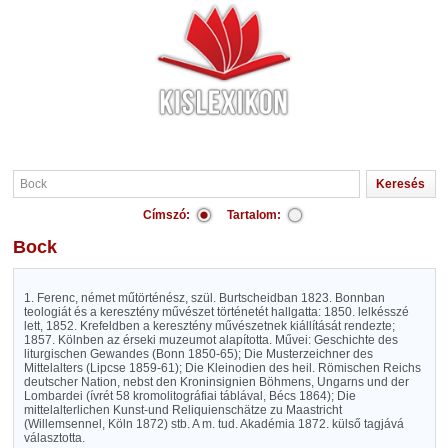
Címszó:
Tartalom:
Bock
1. Ferenc, német műtörténész, szül. Burtscheidban 1823. Bonnban
teologiát és a keresztény művészet történetét hallgatta: 1850. lelkésszé
lett, 1852. Krefeldben a keresztény művészetnek kiállítását rendezte;
1857. Kölnben az érseki muzeumot alapította. Művei: Geschichte des
liturgischen Gewandes (Bonn 1850-65); Die Musterzeichner des
Mittelalters (Lipcse 1859-61); Die Kleinodien des heil. Römischen Reichs
deutscher Nation, nebst den Kroninsignien Böhmens, Ungarns und der
Lombardei (ívrét 58 kromolitográfiai táblával, Bécs 1864); Die
mittelalterlichen Kunst-und Reliquienschätze zu Maastricht
(Willemsennel, Köln 1872) stb. A m. tud. Akadémia 1872. külső tagjává
választotta.