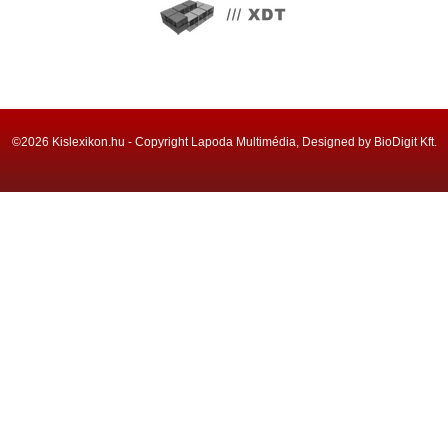
©2026 Kislexikon.hu - Copyright Lapoda Multimédia, Designed by BioDigit Kft.