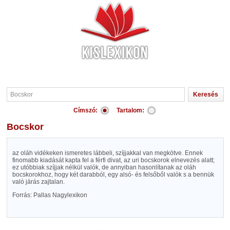
Címszó:
Tartalom:
Bocskor
az oláh vidékeken ismeretes lábbeli, szíjjakkal van megkötve. Ennek
finomabb kiadását kapta fel a férfi divat, az uri bocskorok elnevezés alatt;
ez utóbbiak szíjjak nélkül valók, de annyiban hasonlítanak az oláh
bocskorokhoz, hogy két darabból, egy alsó- és felsőből valók s a bennük
való járás zajtalan.
Forrás: Pallas Nagylexikon