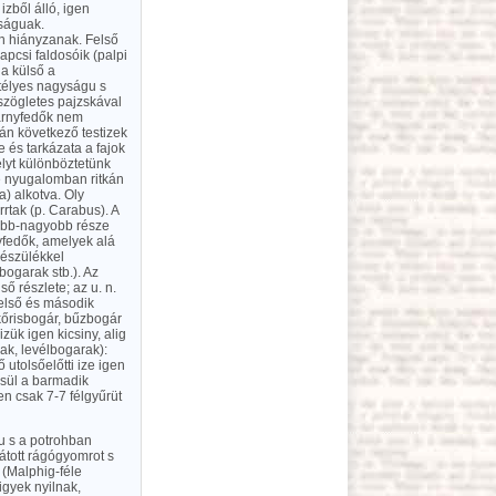
zből álló, igen
yságuak.
n hiányzanak. Felső
apcsi faldosóik (palpi
 a külső a
ntélyes nagyságu s
szögletes pajzskával
zárnyfedők nem
án következő testizek
 és tarkázata a fajok
élyt különböztetünk
ye nyugalomban ritkán
a) alkotva. Oly
rtak (p. Carabus). A
sebb-nagyobb része
yfedők, amelyek alá
készülékkel
ogarak stb.). Az
ő részlete; az u. n.
 első és második
kőrisbogár, bűzbogár
zük igen kicsiny, alig
ak, levélbogarak):
 utolsőelőtti ize igen
esül a barmadik
n csak 7-7 félgyűrüt
u s a potrohban
átott rágógyomrot s
 (Malphig-féle
igyek nyilnak,