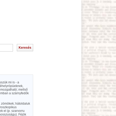
szük mi is - a
 téhelyröpüeknek,
n mozgatható; mellső
lomban a szárnyfedők
k, zömökek; hátoldaluk
kroszkopikus
k el (p. szarvorru
 hosszuságu). Féjök