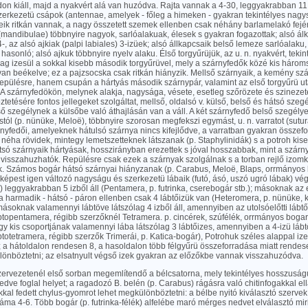
n kiáll, majd a nyakvért alá van huzódva. Rajta vannak a 4-30, leggyakrabban 11 i
szerkezetü csápok (antennae, amelyek - főleg a himeken - gyakran tekintélyes nag
ik ritkán vannak, a nagy összetett szemek ellenben csak néhány barlamelakó fejé
(mandibulae) többnyire nagyok, sarlóalakuak, élesek s gyakran fogazottak; alsó álk
4-, az alsó ajkiak (palpi labiales) 3-izüek; alsó állkapcsaik belső lemeze sarlóalaku,
hasonló; alsó ajkuk többnyire nyelv alaku. Élső torgyűrüjük, az u. n. nyakvért, teki
ag izesül a sokkal kisebb második torgyűrüvel, mely a szárnyfedők közé kis három
van beékelve; ez a pajzsocska csak ritkán hiányzik. Mellső szárnyaik, a kemény s
epülésre, hanem csupán a hártyás második szárnypár, valamint az első torgyűrü ut
A szárnyfedökön, melynek alakja, nagysága, vésete, esetleg szőrözete és szinezete
etésére fontos jellegeket szolgáltat, mellső, oldalsó v. külső, belső és hátsó szeg
ő szegélynek a külsőbe való áthajlásán van a váll. A két szárnyfedő belső szegél
stól (p. nünüke, Meloë), többnyire szorosan megfekszi egymást, u. n. varratot (sutur
nyfedői, amelyeknek hátulsó szárnya nincs kifejlődve, a varratban gyakran összefor
néha rövidek, mintegy lemetszetteknek látszanak (p. Staphylinidák) s a potroh ki
tsó szárnyaik hártyásak, hosszirányban erezettek s jóval hosszabbak, mint a szárn
 visszahuzhatók. Repülésre csak ezek a szárnyak szolgálnak s a torban rejlő izom
. Számos bogár hátsó szárnyai hiányzanak (p. Carabus, Meloë, Blaps, orrmányos b
épest igen változó nagyságu és szerkezetü lábaik (futó, ásó, uszó ugró lábak) végs
s) leggyakrabban 5 izből áll (Pentamera, p. futrinka, cserebogár stb.); másoknak az
a harmadik - hátsó - páron ellenben csak 4 lábtőizük van (Heteromera, p. nünüke, 
 másoknak valamennyi lábtöve látszólag 4 izből áll, amennyiben az utolsóelőtti lábtői
ptopentamera, régibb szerzőknél Tetramera. p. cincérek, szúfélék, orrmányos bogar
gy kis csoportjának valamennyi lába látszólag 3 lábtőizes, amennyiben a 4-izü lábtő
ptotetramera, régibb szerzők Trimerái, p. Katica-bogár), Potrohuk széles alappal iz
 a hátoldalon rendesen 8, a hasoldalon több félgyűrü összeforradása miatt rendese
lönböztetni; az elsatnyult végső izek gyakran az előzőkbe vannak visszahuzódva.
szervezetenél első sorban megemlítendő a bélcsatorna, mely tekintélyes hosszuság
dve foglal helyet; a ragadozó B. belén (p. Carabus) rágásra való chitinfogakkal ell
kkal fedett chylus-gyomrot lehet megkülönböztetni: a bélbe nyitó kiválasztó szervek
ma 4-6. Több bogár (p. futrinka-félék) alfelébe maró mérges nedvet elválasztó mir