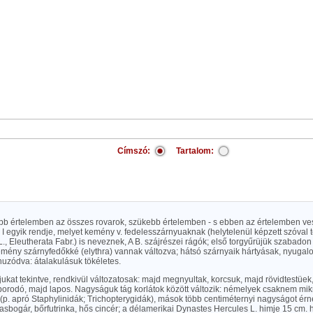
Címszó:
Tartalom:
abb értelemben az összes rovarok, szükebb értelemben - s ebben az értelemben ves
o. I egyik rendje, melyet kemény v. fedelesszárnyuaknak (helytelenül képzett szóval
., Eleutherata Fabr.) is neveznek, A B. szájrészei rágók; első torgyűrüjük szabado
emény szárnyfedőkké (elythra) vannak változva; hátsó szárnyaik hártyásak, nyuga
uzódva: átalakulásuk tökéletes.
kjukat tekintve, rendkivül változatosak: majd megnyultak, korcsuk, majd rövidtestüe
orodó, majd lapos. Nagyságuk tág korlátok között változik: némelyek csaknem mi
(p. apró Staphylinidák; Trichopterygidák), mások több centiméternyi nagyságot érne
asbogár, bőrfutrinka, hős cincér; a délamerikai Dynastes Hercules L. himje 15 cm.