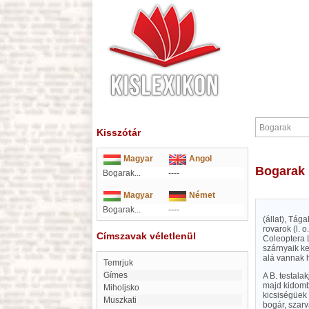
Kisszótár
Magyar
Angol
Bogarak
Bogarak...
----
Magyar
Német
Bogarak...
----
(állat), Tág
rovarok (l. 
Címszavak véletlenül
Coleoptera L
szárnyaik k
alá vannak h
Temrjuk
Gímes
A B. testala
majd kidomb
Miholjsko
kicsiségüek 
Muszkati
bogár, szarv