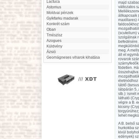
Lactuca
majd szabado
változatos 
Astomus
Mellékszeme
Moldvai pénzek
állkapcsaik 
Gyikfarku madarak
maxillares) 
Konkrét szám
faldosókhoz 
mozgathatól
Oban
(scutellum) 
tmészisz
szolgálnak r
Azogues
befedésére. 
megkülönbözt
Küldvény
meg. A mells
ázsió
áll el egymá
Geomágneses viharok kihatása
rovarok szár
szárnyfedők 
födetlen. Há
összehajtva
mozgathatók
életmódhoz k
lábtő (tarsu
lábpárán 5, 
stb.): ismét
látható (Cry
végre a B. e
kicsiny (Cry
torgyürühez;
lehet megkü
A B. belső 
hurkokba sze
kivül bolyho
edények) szá