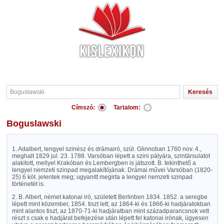
Címszó:
Tartalom:
Boguslawski
1. Adalbert, lengyel szinész és drámairó, szül. Glinnoban 1760 nov. 4.,
meghalt 1829 jul. 23. 1788. Varsóban lépett a szini pályára, szintársulatot
alakitott, mellyel Krakóban és Lembergben is játszott. B. tekinthető a
lengyel nemzeti szinpad megalakítójának. Drámai művei Varsóban (1820-
25) 6 köt. jelentek meg; ugyanitt megirta a lengyel nemzeti szinpad
történetét is.
2. B. Albert, német katonai iró, született Berlinben 1834. 1852. a seregbe
lépett mint közember, 1854. tiszt lett; az 1864-ki és 1866-ki hadjáratokban
mint alantos tiszt, az 1870-71-ki hadjáratban mint századparancsnok vett
részt s csak e hadjárat befejezése után lépett fel katonai irónak, ügyesen