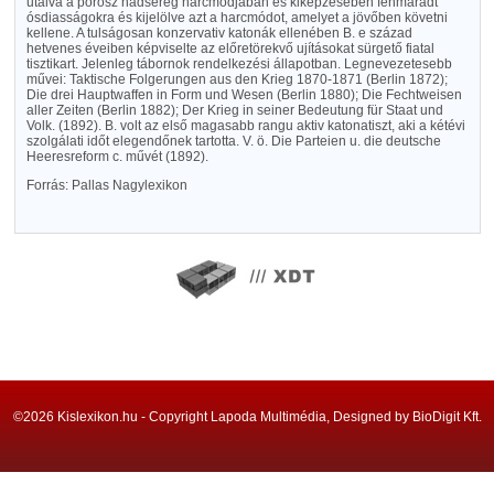
utalva a porosz hadsereg harcmódjában és kiképzésében fenmaradt
ósdiasságokra és kijelölve azt a harcmódot, amelyet a jövőben követni
kellene. A tulságosan konzervativ katonák ellenében B. e század
hetvenes éveiben képviselte az előretörekvő ujításokat sürgető fiatal
tisztikart. Jelenleg tábornok rendelkezési állapotban. Legnevezetesebb
művei: Taktische Folgerungen aus den Krieg 1870-1871 (Berlin 1872);
Die drei Hauptwaffen in Form und Wesen (Berlin 1880); Die Fechtweisen
aller Zeiten (Berlin 1882); Der Krieg in seiner Bedeutung für Staat und
Volk. (1892). B. volt az első magasabb rangu aktiv katonatiszt, aki a kétévi
szolgálati időt elegendőnek tartotta. V. ö. Die Parteien u. die deutsche
Heeresreform c. művét (1892).
Forrás: Pallas Nagylexikon
©2026 Kislexikon.hu - Copyright Lapoda Multimédia, Designed by BioDigit Kft.