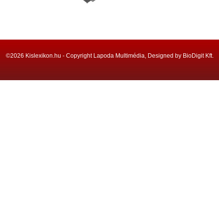
©2026 Kislexikon.hu - Copyright Lapoda Multimédia, Designed by BioDigit Kft.