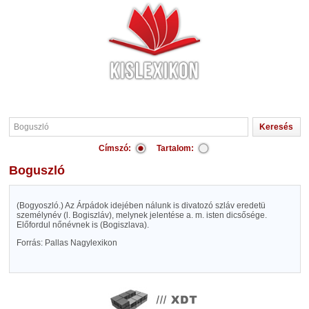
Címszó:
Tartalom:
Boguszló
(Bogyoszló.) Az Árpádok idejében nálunk is divatozó szláv eredetü
személynév (l. Bogiszláv), melynek jelentése a. m. isten dicsősége.
Előfordul nőnévnek is (Bogiszlava).
Forrás: Pallas Nagylexikon