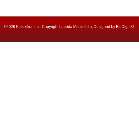
©2026 Kislexikon.hu - Copyright Lapoda Multimédia, Designed by BioDigit Kft.