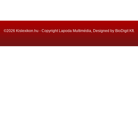
©2026 Kislexikon.hu - Copyright Lapoda Multimédia, Designed by BioDigit Kft.