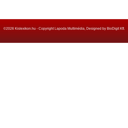
©2026 Kislexikon.hu - Copyright Lapoda Multimédia, Designed by BioDigit Kft.