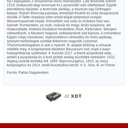
Ny-i kapujában 2 oroszlánnal vörös márványból, Lutz tervezete szerint
1519. befejezett négy toronnyal és Lazzarinitől való oltárképpel. Egyéb
jelentékeny épületei: a ferenciek zárdája, a muzeum egy Defregger-
képpel, Rajner főherceg palotája; temetőjét freskók és szép faragványok
díszítik. A Talfer áradásai ellen emelt kőgát sétahelyül szolgál;
Wassermauernek hívják. Környékén sok szép és érdekes hely van,
ilyenek: Runkelstein, az osztr. császár és magy. király tulajdona, aki
restauráltatta, érdekes középkori freskókkal, Ried, Rafenstein, Wangen
várkastélyok, a Mackeni hegyüst, szikladarabok vad káosza, a romantikus
Eggen völgy vízeséssel, Sigmundskron várkastély és Gries apátság,
amelyet mellbetegek szoktak felkeresni nagyobb számmal.
Tőszomszédságában is sok a nyaraló. B. alapját állítólag a rómaiak
vetették meg. A longobardok idejében Bauzanum volt, majd a bajor
határgrófoknak székhelye. II. Konrád 1027. a trienti püspöknek adta,
amiért a püspökség és a tiroli grófok sokáig küzdöttek birtokáért. 1531.
végleg osztrák birtokká lett. 1805. Bajorországhoz, 1810. az olasz
királysághoz és 1814. ismét Ausztriához került. V. ö.: Noe, B.-er Führer.
Forrás: Pallas Nagylexikon