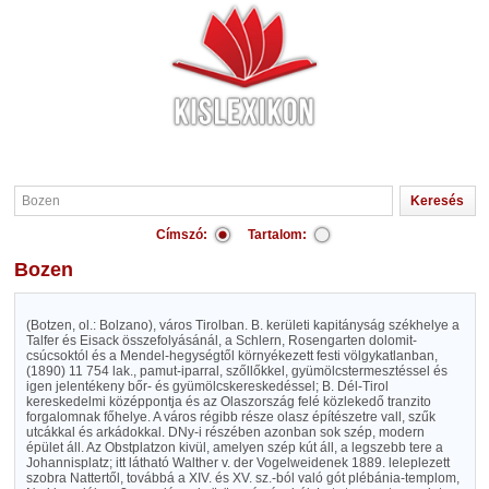
Címszó:
Tartalom:
Bozen
(Botzen, ol.: Bolzano), város Tirolban. B. kerületi kapitányság székhelye a
Talfer és Eisack összefolyásánál, a Schlern, Rosengarten dolomit-
csúcsoktól és a Mendel-hegységtől környékezett festi völgykatlanban,
(1890) 11 754 lak., pamut-iparral, szőllőkkel, gyümölcstermesztéssel és
igen jelentékeny bőr- és gyümölcskereskedéssel; B. Dél-Tirol
kereskedelmi középpontja és az Olaszország felé közlekedő tranzito
forgalomnak főhelye. A város régibb része olasz építészetre vall, szűk
utcákkal és arkádokkal. DNy-i részében azonban sok szép, modern
épület áll. Az Obstplatzon kivül, amelyen szép kút áll, a legszebb tere a
Johannisplatz; itt látható Walther v. der Vogelweidenek 1889. leleplezett
szobra Nattertől, továbbá a XIV. és XV. sz.-ból való gót plébánia-templom,