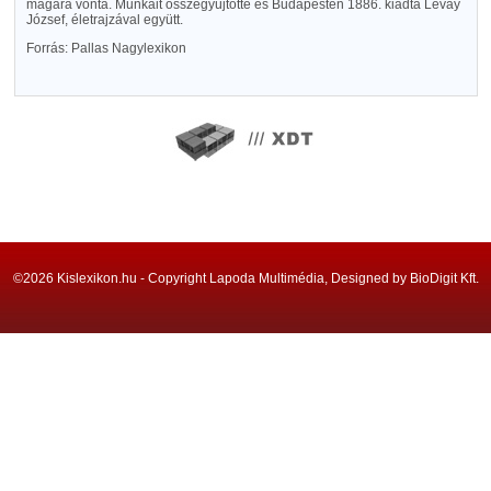
magára vonta. Munkáit összegyüjtötte és Budapesten 1886. kiadta Lévay
József, életrajzával együtt.
Forrás: Pallas Nagylexikon
©2026 Kislexikon.hu - Copyright Lapoda Multimédia, Designed by BioDigit Kft.