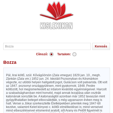
Címszó:
Tartalom:
Bozza
Pál, lirai költő, szül. Kővágóörsön (Zala vmegye) 1829 jan. 10., megh.
Zánkán (Zala vm.) 1852 jun. 24. Iskoláit Pozsonyban és Késmárkon
végezte, ez utóbbi helyen hallgatott jogot, Gulácson volt patvarista. Ott volt
az 1847. pozsonyi országgyülésen, mint gyakornok; 1848. Pestre
költözött, hol megismerkedett az irdalom kiválóbb egyéniségeivel. Harcolt
a szabadságharcban mint honvéd, majd annak lezajlása után osztrák
katonának sorozták be. A katonaságtól azonban már 1852 tavaszán mint
gyógyíthatatlan beteget elbocsátották, s még ugyanazon évben meg is
halt. Versei a Jókai szerkesztette Életképekben jelentek meg 1847-től
kezdve, valamint Kelet könyvei c. költői elmélkedései is; mind verseivel
mind elbeszéléseivel elismerést aratott, sőt Arany és Petőfi figyelmét is