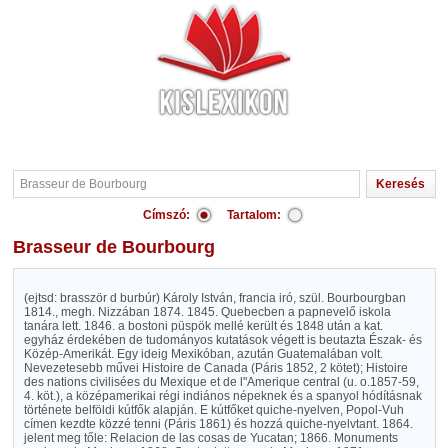
Címszó:
Tartalom:
Brasseur de Bourbourg
(ejtsd: brasször d burbúr) Károly István, francia iró, szül. Bourbourgban
1814., megh. Nizzában 1874. 1845. Quebecben a papnevelő iskola
tanára lett. 1846. a bostoni püspök mellé került és 1848 után a kat.
egyház érdekében de tudományos kutatások végett is beutazta Észak- és
Közép-Amerikát. Egy ideig Mexikóban, azután Guatemalában volt.
Nevezetesebb művei Histoire de Canada (Páris 1852, 2 kötet); Histoire
des nations civilisées du Mexique et de l"Amerique central (u. o.1857-59,
4. köt.), a középamerikai régi indiános népeknek és a spanyol hódításnak
története belföldi kútfők alapján. E kútfőket quiche-nyelven, Popol-Vuh
címen kezdte közzé tenni (Páris 1861) és hozzá quiche-nyelvtant. 1864.
jelent meg tőle: Relacion de las cosas de Yucatan; 1866. Monuments