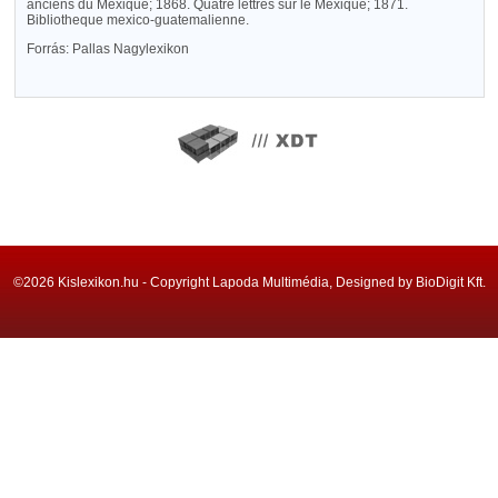
anciens du Mexique; 1868. Quatre lettres sur le Mexique; 1871.
Bibliotheque mexico-guatemalienne.
Forrás: Pallas Nagylexikon
©2026 Kislexikon.hu - Copyright Lapoda Multimédia, Designed by BioDigit Kft.