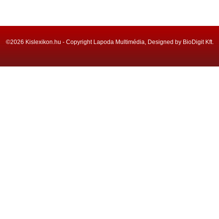
©2026 Kislexikon.hu - Copyright Lapoda Multimédia, Designed by BioDigit Kft.