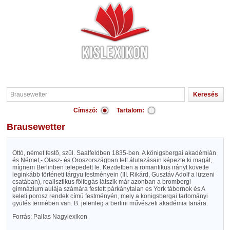
Címszó:
Tartalom:
Brausewetter
Ottó, német festő, szül. Saalfeldben 1835-ben. A königsbergai akadémián
és Német,- Olasz- és Oroszországban tett átutazásain képezte ki magát,
mígnem Berlinben telepedett le. Kezdetben a romantikus irányt követte
leginkább történeti tárgyu festményein (III. Rikárd, Gusztáv Adolf a lützeni
csatában), realisztikus fölfogás látszik már azonban a brombergi
gimnázium aulája számára festett párkánytalan es York tábornok és A
keleti porosz rendek címü festményén, mely a königsbergai tartományi
gyülés termében van. B. jelenleg a berlini művészeti akadémia tanára.
Forrás: Pallas Nagylexikon