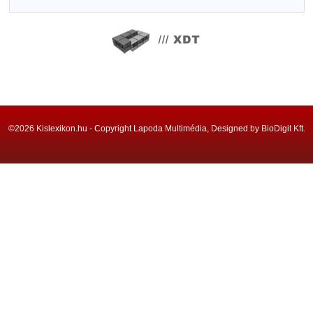
©2026 Kislexikon.hu - Copyright Lapoda Multimédia, Designed by BioDigit Kft.