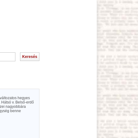
n változatos hegyes
a Hátsó v. Belső-erdő
izei nagyobbára
egység benne