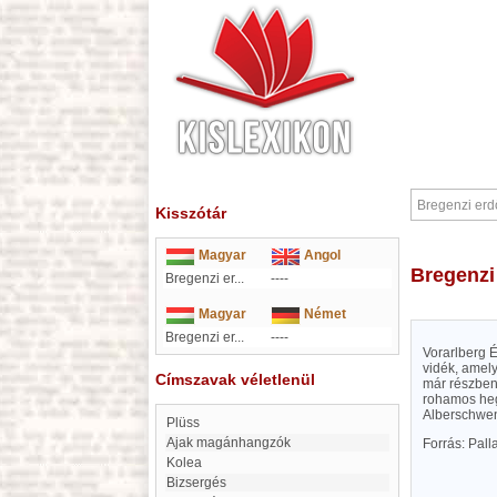
Kisszótár
Magyar
Angol
Bregenz
Bregenzi er...
----
Magyar
Német
Bregenzi er...
----
Vorarlberg É
vidék, amely
Címszavak véletlenül
már részben
rohamos heg
Alberschwend
Plüss
ajak magánhangzók
Forrás: Pal
Kolea
Bizsergés