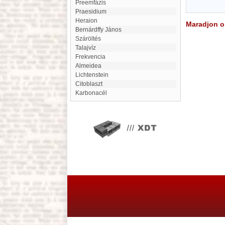
preemfázis
Praesidium
Heraion
Maradjon on
Bernárdffy János
Száröltés
talajvíz
frekvencia
Almeidea
Lichtenstein
citoblaszt
karbonacél