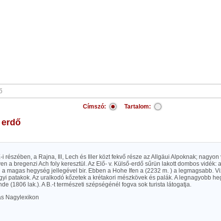
Címszó:
Tartalom:
i erdő
-i részében, a Rajna, Ill, Lech és Iller közt fekvő része az Allgäui Alpoknak; nagyo
en a bregenzi Ach foly keresztül. Az Elő- v. Külső-erdő sűrün lakott dombos vidék: 
 a magas hegység jellegével bir. Ebben a Hohe Ifen a (2232 m. ) a legmagsabb. V
yi patakok. Az uralkodó kőzetek a krétakori mészkövek és palák. A legnagyobb h
e (1806 lak.). A B.-t természeti szépségénél fogva sok turista látogatja.
las Nagylexikon