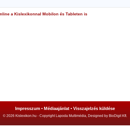
line a Kislexikonnal Mobilon és Tableten is
Impresszum
•
Médiaajánlat
•
Visszajelzés küldése
© 2026 Kislexikon.hu - Copyright Lapoda Multimédia, Designed by BioDigit Kft.