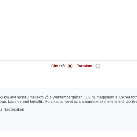
Címszó:
Tartalom:
5 km.-nyi hosszu mellékfolyója Württembergában, 501 m. magasban a Kocher forrá
ban, Lauingennél torkollik. Róla kapta nevét az alamannoknak mellette elterülő Br
las Nagylexikon