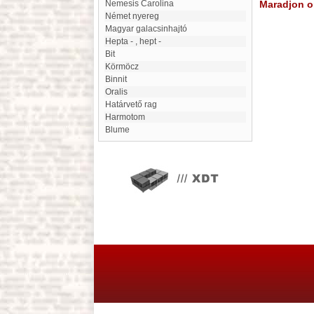
Nemesis Carolina
Maradjon on
Német nyereg
Magyar galacsinhajtó
hepta - , hept -
Bit
Körmöcz
Binnit
Oralis
Határvető rag
Harmotom
Blume