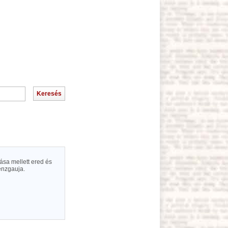
sa mellett ered és
enzgauja.