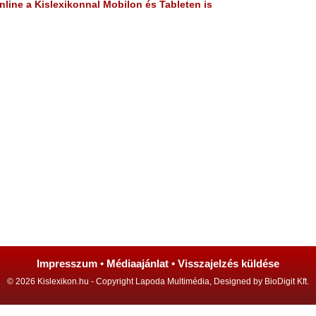
line a Kislexikonnal Mobilon és Tableten is
Impresszum
•
Médiaajánlat
•
Visszajelzés küldése
© 2026 Kislexikon.hu - Copyright Lapoda Multimédia, Designed by BioDigit Kft.