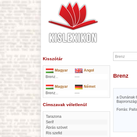
Kisszótár
Magyar
Angol
Brenz
Brenz...
----
Magyar
Német
Brenz...
----
a Dunának 6
Bajorország
Címszavak véletlenül
Forrás: Pal
Tarazona
Seríf
Ábrás szövet
Ris szefid