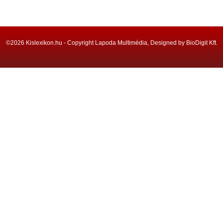
©2026 Kislexikon.hu - Copyright Lapoda Multimédia, Designed by BioDigit Kft.