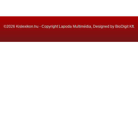
©2026 Kislexikon.hu - Copyright Lapoda Multimédia, Designed by BioDigit Kft.