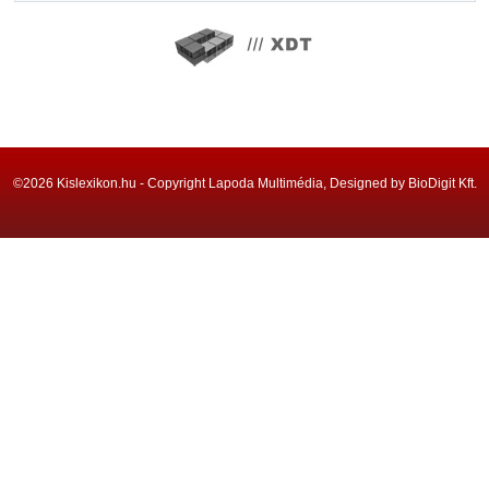
©2026 Kislexikon.hu - Copyright Lapoda Multimédia, Designed by BioDigit Kft.