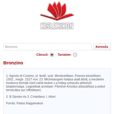
Címszó:
Tartalom:
Bronzino
1. Agnolo di Cosimo, ol. festő, szül. Monticelliben, Firenze közelében,
1502., megh. 1527 nov. 23. Michelangelo hatása alatt állott, a meztelen
modoros formák iránt valók kedve s a hideg szinezés jellemző
tulajdonsága. Legjobbak arcképei. Főműve Krisztus alászállása a pokol
tornácába (az Uffizikban).
2. B Sándor és 3. Cristofano, l. Allori
Forrás: Pallas Nagylexikon