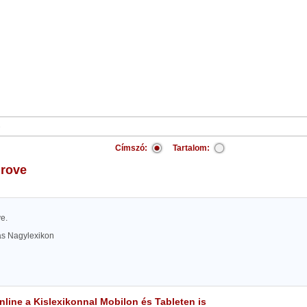
Címszó:
Tartalom:
grove
e.
las Nagylexikon
line a Kislexikonnal Mobilon és Tableten is