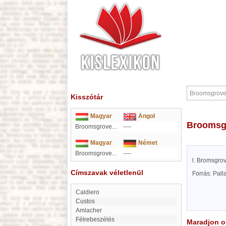
Kisszótár
Magyar
Angol
Brooms
Broomsgrove...
----
Magyar
Német
Broomsgrove...
----
l. Bromsgrov
Címszavak véletlenül
Forrás: Pal
Caldiero
custos
Amlacher
Félrebeszélés
Maradjon on