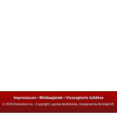
Impresszum
•
Médiaajánlat
•
Visszajelzés küldése
© 2026 Kislexikon.hu - Copyright Lapoda Multimédia, Designed by BioDigit Kft.