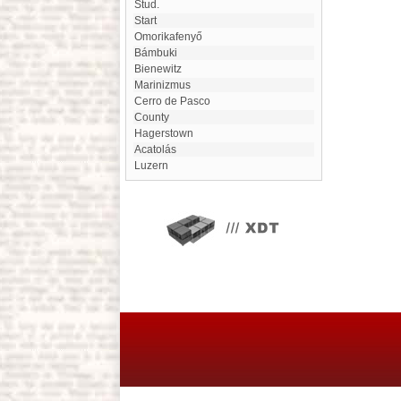
Stud.
Start
Omorikafenyő
Bámbuki
Bienewitz
marinizmus
Cerro de Pasco
County
Hagerstown
Acatolás
Luzern