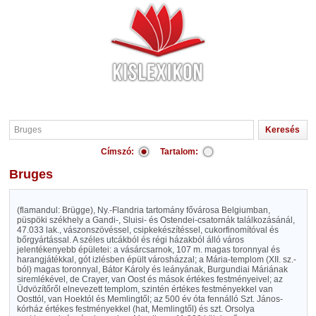
Címszó:
Tartalom:
Bruges
(flamandul: Brügge), Ny.-Flandria tartomány fővárosa Belgiumban,
püspöki székhely a Gandi-, Sluisi- és Ostendei-csatornák találkozásánál,
47.033 lak., vászonszövéssel, csipkekészítéssel, cukorfinomítóval és
bőrgyártással. A széles utcákból és régi házakból álló város
jelentékenyebb épületei: a vásárcsarnok, 107 m. magas toronnyal és
harangjátékkal, gót izlésben épült városházzal; a Mária-templom (XII. sz.-
ból) magas toronnyal, Bátor Károly és leányának, Burgundiai Máriának
siremlékével, de Crayer, van Oost és mások értékes festményeivel; az
Üdvözítőről elnevezett templom, szintén értékes festményekkel van
Oosttól, van Hoektól és Memlingtől; az 500 év óta fennálló Szt. János-
kórház értékes festményekkel (hat, Memlingtől) és szt. Orsolya