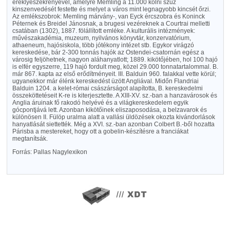
ereklyeszekrényével, amelyre Memling a 11.000 kölni szűz
kinszenvedését festette és melyet a város mint legnagyobb kincsét őrzi.
Az emlékszobrok: Memling márvány-, van Eyck ércszobra és Koninck
Péternek és Breidel Jánosnak, a brugesi vezéreknek a Courtrai melletti
csatában (1302), 1887. fölállított emléke. A kulturális intézmények:
művészakadémia, muzeum, nyilvános könyvtár, konzervatórium,
athaeneum, hajósiskola, több jótékony intézet stb. Egykor virágzó
kereskedése, bár 2-300 tonnás hajók az Ostendei-csatornán egész a
városig feljöhetnek, nagyon aláhanyatlott; 1889. kikötőjében, hol 100 hajó
is elfér egyszerre, 119 hajó fordult meg, közel 29.000 tonnatartalommal. B.
már 867. kapta az első erődítményeit. III. Balduin 960. falakkal vette körül;
ugyanekkor már élénk kereskedést üzött Angliával. Midőn Flandriai
Balduin 1204. a kelet-római császárságot alapította, B. kereskedelmi
összeköttetéseit K-re is kiterjesztette. A XIII-XV. sz.-ban a hanzavárosok és
Anglia áruinak fő rakodó helyévé és a világkereskedelem egyik
gócpontjává lett. Azonban kikötőinek eliszaposodása, a belzavarok és
különösen II. Fülöp uralma alatt a vallási üldözések okozta kivándorlások
hanyatlását siettették. Még a XVI. sz.-ban azonban Colbert B.-ből hozatta
Párisba a mestereket, hogy ott a gobelin-készítésre a franciákat
megtanítsák.
Forrás: Pallas Nagylexikon