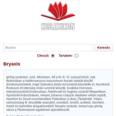
Címszó:
Tartalom:
Bryaxis
görög szobrász, szül. Athénben, élt a Kr. E. IV. század körül, máj
ifjukorában a halikrnasszusi mauzoleum északi oldalát díszítő
domboruműveket, majd Seleukos király ércszobrát készítette el. Azonkívül
Roduson öt istenség óriási szobrát készíté, továbbá Dionysos
márványszobrát Knidoszban, Askléiosét és hygieia szobrát Megarában,
Apollónét Antiochiában, melyet Julianos császár idejében villám sujtott,
Apollónt és Zeust oroszlánokkal Patarában (Likia), Pásipháét. Végre
valószinüleg B. készítette aranyból, ezüstből, ércből, acélból, ólomból,
ónból és különféle drágakövekből Serapis szobrát, melyet egy görög
város a Ptolemaisok egyikének ajándékozott.