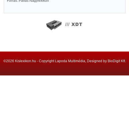
Forrás: Pallas Nagylexikon
©2026 Kislexikon.hu - Copyright Lapoda Multimédia, Designed by BioDigit Kft.