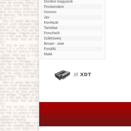
Dontövi magyarok
Finckenstein
Horizon
Jav
Kerékpár
Tarsidae
Ponchielli
Szíkhüvely
Binaer - alak
Fonálfü
Makk