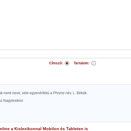
Címszó:
Tartalom:
ák nemi neve; vele egyenértékü a Phryne név. L. Békák.
las Nagylexikon
line a Kislexikonnal Mobilon és Tableten is