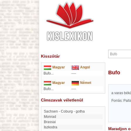
Kisszótár
Magyar
Angol
Bufo
Bufo...
----
Magyar
Német
Bufo...
----
a varas bék
Címszavak véletlenül
Forrás: Pal
Sachsen - Coburg - gotha
Monrad
Brassai
Iszkodra
Maradjon on