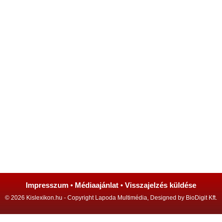
Impresszum
•
Médiaajánlat
•
Visszajelzés küldése
© 2026 Kislexikon.hu - Copyright Lapoda Multimédia, Designed by BioDigit Kft.