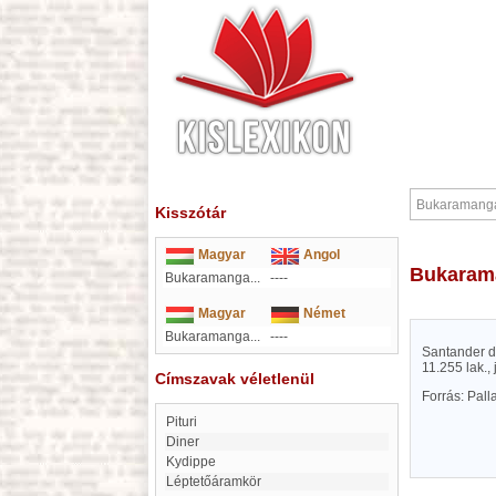
Kisszótár
Magyar
Angol
Bukara
Bukaramanga...
----
Magyar
Német
Bukaramanga...
----
Santander d
11.255 lak.
Címszavak véletlenül
Forrás: Pal
Pituri
diner
Kydippe
léptetőáramkör