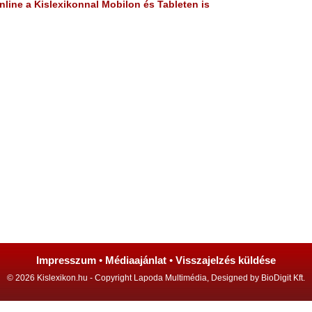
line a Kislexikonnal Mobilon és Tableten is
Impresszum
•
Médiaajánlat
•
Visszajelzés küldése
© 2026 Kislexikon.hu - Copyright Lapoda Multimédia, Designed by BioDigit Kft.