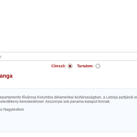
Címszó:
Tartalom:
manga
epartamento fővárosa Kolumbia délamerikai köztársaságban, a Lebrija partjánál 
, jelentékeny kereskedéssel. Asszonyai sok panama-kalapot fonnak.
las Nagylexikon