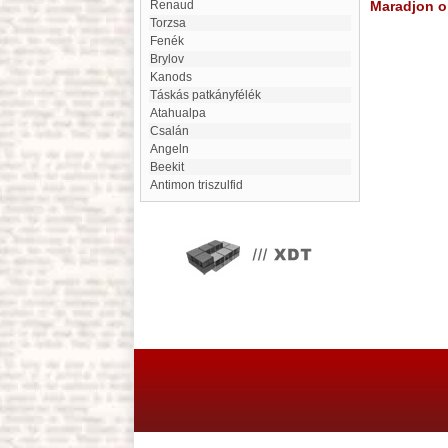
Renaud
Maradjon on
Torzsa
Fenék
Brylov
Kanods
Táskás patkányfélék
Atahualpa
Csalán
Angeln
Beekit
Antimon triszulfid