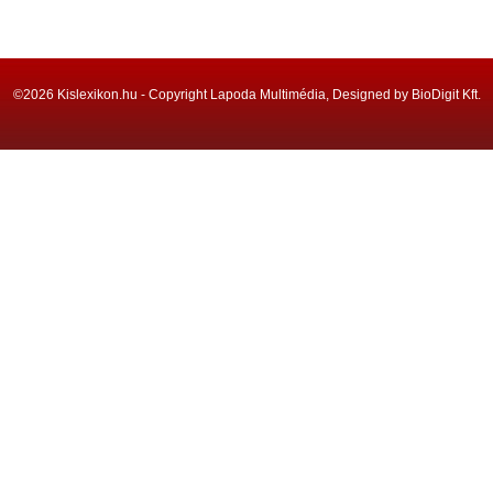
©2026 Kislexikon.hu - Copyright Lapoda Multimédia, Designed by BioDigit Kft.