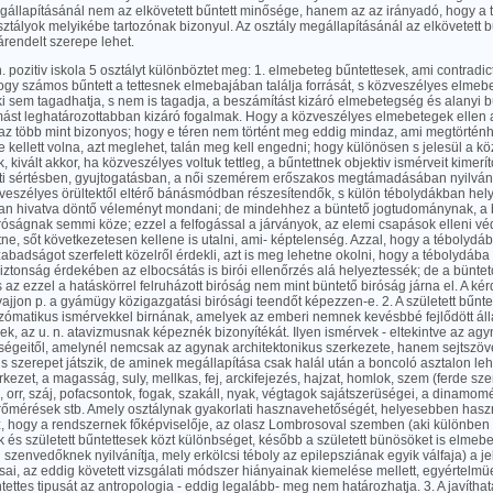
állapításánál nem az elkövetett bűntett minősége, hanem az az irányadó, hogy a t
sztályok melyikébe tartozónak bizonyul. Az osztály megállapításánál az elkövetett
árendelt szerepe lehet.
n. pozitiv iskola 5 osztályt különböztet meg: 1. elmebeteg bűntettesek, ami contradict
ogy számos bűntett a tettesnek elmebajában találja forrását, s közveszélyes elmeb
i sem tagadhatja, s nem is tagadja, a beszámítást kizáró elmebetegség és alanyi b
mást leghatározottabban kizáró fogalmak. Hogy a közveszélyes elmebetegek ellen
 az több mint bizonyos; hogy e téren nem történt meg eddig mindaz, ami megtörténh
 kellett volna, azt meglehet, talán meg kell engedni; hogy különösen s jelesül a k
 kivált akkor, ha közveszélyes voltuk tettleg, a bűntettnek objektiv ismérveit kimerít
sti sértésben, gyujtogatásban, a női szemérem erőszakos megtámadásában nyilvánu
eszélyes örültektől eltérő bánásmódban részesítendők, s külön tébolydákban helye
 van hivatva döntő véleményt mondani; de mindehhez a büntető jogtudománynak, a 
róságnak semmi köze; ezzel a felfogással a járványok, az elemi csapások elleni vé
ne, sőt következetesen kellene is utalni, ami- képtelenség. Azzal, hogy a tébolydá
abadságot szerfelett közelről érdekli, azt is meg lehetne okolni, hogy a tébolydába 
iztonság érdekében az elbocsátás is birói ellenőrzés alá helyeztessék; de a bünt
s az ezzel a hatáskörrel felruházott biróság nem mint büntető biróság járna el. A k
ajjon p. a gyámügy közigazgatási birósági teendőt képezzen-e. 2. A született bűnte
szómatikus ismérvekkel birnának, amelyek az emberi nemnek kevésbbé fejlődött ál
k, az u. n. atavizmusnak képeznék bizonyítékát. Ilyen ismérvek - eltekintve az ag
égeitől, amelynél nemcsak az agynak architektonikus szerkezete, hanem sejtszöveti
is szerepet játszik, de aminek megállapítása csak halál után a boncoló asztalon le
ezet, a magasság, suly, mellkas, fej, arckifejezés, hajzat, homlok, szem (ferde sz
k), orr, száj, pofacsontok, fogak, szakáll, nyak, végtagok sajátszerüségei, a dinamom
erőmérések stb. Amely osztálynak gyakorlati hasznavehetőségét, helyesebben has
z, hogy a rendszernek főképviselője, az olasz Lombrosoval szemben (aki különben 
és született bűntettesek közt különbséget, később a született bünösöket is elmeb
szenvedőknek nyilvánítja, mely erkölcsi téboly az epilepsziának egyik válfaja) a j
ai, az eddig követett vizsgálati módszer hiányainak kiemelése mellett, egyértelmüe
ntettes tipusát az antropologia - eddig legalább- meg nem határozhatja. 3. A javíthat