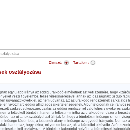
Címszó:
Tartalom:
esek osztályozása
gnak egy ujabb iránya az eddig uralkodó elméletnek azt veti szemére, hogy kizáról
lényeket veszi figyelembe, teljes félreismerésével annak az igazságnak: Si duo faci
ten ugyanazt követik el, az nem ugyanaz. Ez az uralkodó rendszernek sarkalatos hi
ellen vivott harc eddigi állítólagos sikertelenségének. A büntetöjognak célirányos r
érzett szükséget képezne, csakis az eddigi rendszerrel való teljes s gyökeres szak
« nem a tettet kell büntetni, hanem a tettest» - mintha az uralkodó rendszer a lopást 
önbe - az uj tanok szabályul azt állitják fel, hogy a büntetés minősége s mennyis
gyi minősége közömbös, a tettesnek alanyi minősége az egyedül irányadó. Nem az a
valaki, hanem az, hogy «kin», milyen ember az, aki a bűntettet elkövette. Azért ezent
etteseket kell osztályozni. A bűntettek kategóriái helyébe a bűntettesek kategóriáin