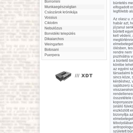
Borromini
büntetés meg
Munkaegészségtan
elfogadott o
legfölebb al
Császárok krónikája
Vossius
Az olasz u. 
ciklotim
habár azt, h
józanul senk
nebulózus
bűntett egy
Borvidéki település
kell védeni,
Dikaiarchos
megtörténnie
elmebetegek,
Weingarten
ölésben, te
Botosani
rendre nem v
Puerpera
pszihiátria
a büntető bi
körébe lehet
az egyéni sz
társadalmi b
sincs köze, 
kérdéshez, v
sajátszerü 
visszaesésne
rendelleness
összetétele 
koponyaszerk
(elálló füle
eszközlött 
bizonyítja a
elmebetegek 
tébolydában 
antropologus
született bű