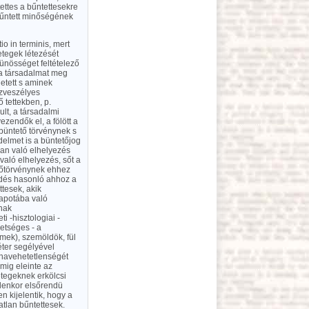
ettes a bűntettesekre
 bűntett minőségének
io in terminis, mert
etegek létezését
ünösséget feltételező
 a társadalmat meg
etett s aminek
özveszélyes
ő tettekben, p.
lt, a társadalmi
zendők el, a fölött a
büntető törvénynek s
delmet is a büntetőjog
ban való elhelyezés
való elhelyezés, sőt a
etőtörvénynek ehhez
érdés hasonló ahhoz a
ttesek, akik
lapotába való
ynak
 -hisztologiai -
hetséges - a
emek), szemöldök, fül
éter segélyével
znavehetetlenségét
mig eleinte az
etegeknek erkölcsi
elenkor elsőrendü
n kijelentik, hogy a
atlan bűntettesek.