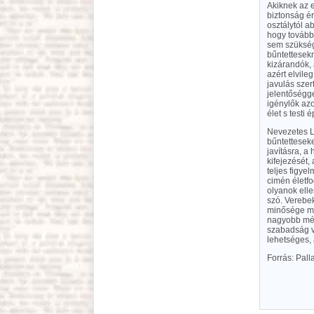
Akiknek az 
biztonság é
osztálytól 
hogy tovább
sem szüksége
bűntettesekn
kizárandók, 
azért elvile
javulás szer
jelentőségge
igénylők azo
élet s testi
Nevezetes Li
bűntetteseke
javításra, a
kifejezését,
teljes figye
cimén életfo
olyanok elle
szó. Verebek
minősége mi
nagyobb mér
szabadság vé
lehetséges, 
Forrás: Pal