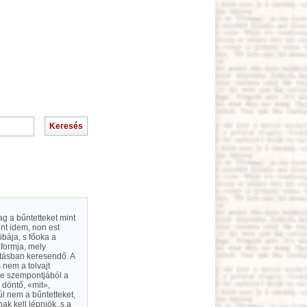
ag a bűntetteket mint
unt idem, non est
bája, s főoka a
eformja, mely
ításban keresendő. A
s nem a tolvajt
ége szempontjából a
 döntő, «mit»,
úl nem a bűntetteket,
ak kell lépniök, s a