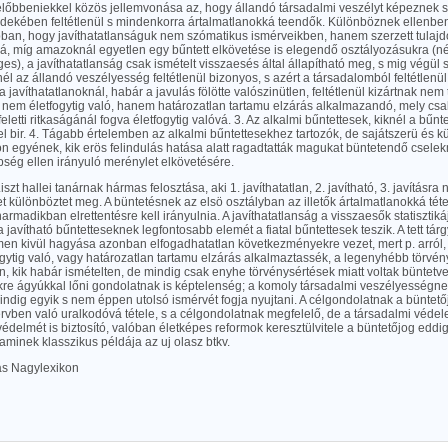
előbbeniekkel közös jellemvonása az, hogy állandó társadalmi veszélyt képeznek s 
rdekében feltétlenül s mindenkorra ártalmatlanokká teendők. Különböznek ellenbe
abban, hogy javíthatatlanságuk nem szómatikus ismérveikben, hanem szerzett tulaj
á, míg amazoknál egyetlen egy bűntett elkövetése is elegendő osztályozásukra (né
s), a javíthatatlanság csak ismételt visszaesés által állapítható meg, s mig végül s
él az állandó veszélyesség feltétlenül bizonyos, s azért a társadalomból feltétlenül
a javíthatatlanoknál, habár a javulás fölötte valószinütlen, feltétlenül kizártnak nem 
g nem életfogytig való, hanem határozatlan tartamu elzárás alkalmazandó, mely csak
feletti ritkaságánál fogva életfogytig valóvá. 3. Az alkalmi bűntettesek, kiknél a bűn
l bir. 4. Tágabb értelemben az alkalmi bűntettesekhez tartozók, de sajátszerü és 
n egyének, kik erös felindulás hatása alatt ragadtatták magukat büntetendő csele
 épség ellen irányuló merénylet elkövetésére.
szt hallei tanárnak hármas felosztása, aki 1. javíthatatlan, 2. javítható, 3. javításra
t különböztet meg. A büntetésnek az elsö osztályban az illetők ártalmatlanokká té
 harmadikban elrettentésre kell irányulnia. A javíthatatlanság a visszaesők statisztiká
 a javítható bűntetteseknek legfontosabb elemét a fiatal bűntettesek teszik. A tett 
lmen kivül hagyása azonban elfogadhatatlan következményekre vezet, mert p. arról,
gytig való, vagy határozatlan tartamu elzárás alkalmaztassék, a legenyhébb törvény
n, kik habár ismételten, de mindig csak enyhe törvénysértések miatt voltak büntetve
re ágyúkkal lőni gondolatnak is képtelenség; a komoly társadalmi veszélyességnek 
ndig egyik s nem éppen utolsó ismérvét fogja nyujtani. A célgondolatnak a bünte
vben való uralkodóvá tétele, s a célgondolatnak megfelelő, de a társadalmi védel
delmét is biztosító, valóban életképes reformok keresztülvitele a büntetőjog eddig 
aminek klasszikus példája az uj olasz btkv.
las Nagylexikon