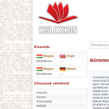
Kisszótár
Magyar
Angol
Bűntett
Bűntettesek...
----
Magyar
Német
Bűntettesek...
----
A büntető jo
elvont jogi 
Címszavak véletlenül
idem. Ha ket
bűntettesek 
általánosan 
Assziria
jelszó alatt
Kacsin
küldené bört
tettnek tár
eszkomptőr
követett el 
indikált
hanem a bűnt