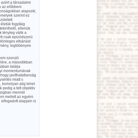
azért a társadalmi
n az előbbeni
donságokban alapszik;
melyek szerint ez
zületett
 életük fogytáig
tekinthető, ellenük
 tényleg válik a
tett csak epizódszerü
különleges elbánást
kmény, legtöbbnyire
 nem szoruló
telére, a másodikban
jában találja
tárgyi momentumának
 hogy javíthatatlanság
sértés miatt s
, komolyan alig lehet
pedig a tett objektiv
tőjogban mennél
em mellett az egyéni
elfogadott alapjain is