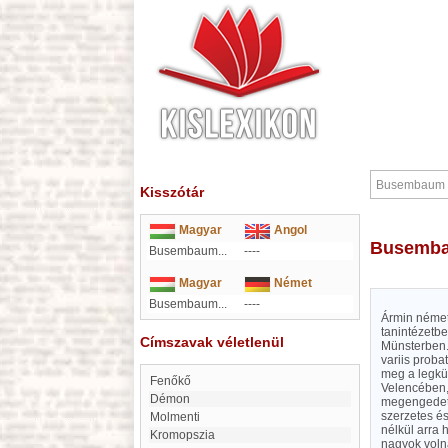
Kisszótár
Magyar
Angol
Busemb
Busembaum...
----
Magyar
Német
Busembaum...
----
Ármin német
tanintézetbe
Címszavak véletlenül
Münsterben.
variis proba
meg a legkü
Fenőkő
Velencében, 
démon
megengedettn
szerzetes é
Molmenti
nélkül arra 
Kromopszia
nagyok volná