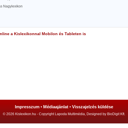
las Nagylexikon
line a Kislexikonnal Mobilon és Tableten is
Impresszum
•
Médiaajánlat
•
Visszajelzés küldése
© 2026 Kislexikon.hu - Copyright Lapoda Multimédia, Designed by BioDigit Kft.