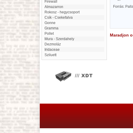
Firewall
Forrás: Pal
Almazarron
Rokosz - hegycsoport
Csík - Csekefalva
Gonne
Gramma
Pollet
Maradjon on
Mura - Szerdahely
dezmoláz
Iridaceae
sziluett