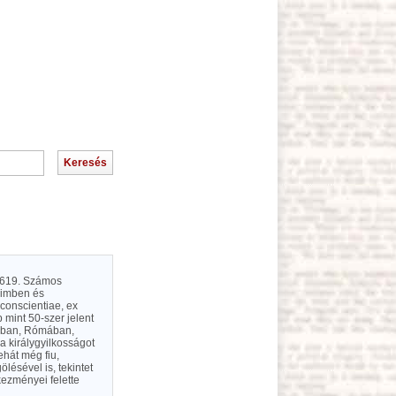
 1619. Számos
heimben és
conscientiae, ex
 mint 50-szer jelent
vában, Rómában,
a királygyilkosságot
ehát még fiu,
ésével is, tekintet
kezményei felette