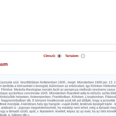
Címszó:
Tartalom:
aum
 jezsuita szül. Vesztfáliában Nottelenben 1600., megh. Münsterben 1668 jan. 13.
n tanította a bölcseletet s teologiát, különösen az erkölcstant, igy Kölnben Hildes
 Főműve: Medulla theologiae moralis facili ac perspicua methodo resolvens casus 
tisque auctoribus concinnata 1645. Münsterben Raesfeld adta ki először, azóta több
lönbözőbb helyeken, Antwerpenben, Frankfurtban, Kölnben, Lissabonban, Pádo
Nagyszombatban stb. E könyvre hivatkoznak azok kik azt állítják, hogy a jezsuiták 
ek mondják. A kérdéses hely igy hangzik: «saját életét, testének épségét bárki - t
s alattvaló is - jogosan megvédelmezheti, ha máskép nem lehet, még a támadó megöl
hogy a támadó szülő, apát, v. fejedelem: kivételt, képez az az eset, ha az ölés követ
nak, p. háboru stb.».