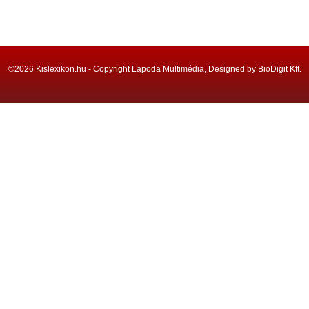
©2026 Kislexikon.hu - Copyright Lapoda Multimédia, Designed by BioDigit Kft.