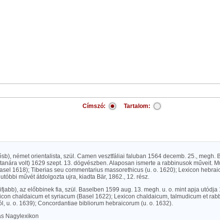
Címszó:
Tartalom:
ősb), német orientalista, szül. Camen vesztfáliai faluban 1564 decemb. 25., megh. 
tanára volt) 1629 szept. 13. dögvészben. Alaposan ismerte a rabbinusok műveit. Mu
asel 1618); Tiberias seu commentarius massorethicus (u. o. 1620); Lexicon hebrai
 utóbbi művét átdolgozta ujra, kiadta Bär, 1862., 12. rész.
(ifjabb), az előbbinek fia, szül. Baselben 1599 aug. 13. megh. u. o. mint apja utódja
icon chaldaicum et syriacum (Basel 1622); Lexicon chaldaicum, talmudicum et rab
, u. o. 1639); Concordantiae bibliorum hebraicorum (u. o. 1632).
las Nagylexikon