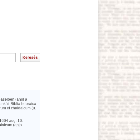
Baselben (ahol a
nkái: Biblia hebraica
cum et chaldaicum (u.
 1664 aug. 16.
binicum (apja