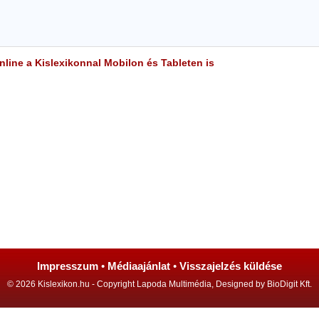
line a Kislexikonnal Mobilon és Tableten is
Impresszum
•
Médiaajánlat
•
Visszajelzés küldése
© 2026 Kislexikon.hu - Copyright Lapoda Multimédia, Designed by BioDigit Kft.