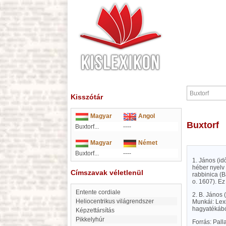
Kisszótár
Magyar
Angol
Buxtorf
Buxtorf...
----
Magyar
Német
Buxtorf...
----
1. János (id
héber nyelv 
Címszavak véletlenül
rabbinica (B
o. 1607). Ez
entente cordiale
2. B. János 
heliocentrikus világrendszer
Munkái: Lex
hagyatékából
képzettársítás
Pikkelyhúr
Forrás: Pal