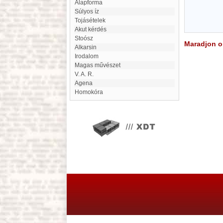
alapforma
súlyos íz
tojásételek
Akut kérdés
Stoósz
Maradjon on
Alkarsin
irodalom
magas művészet
V. A. R.
Agena
Homokóra