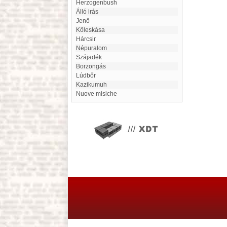
Herzogenbush
Álló irás
Jenő
Köleskása
Hárcsir
Népuralom
Szájadék
Borzongás
Lúdbőr
Kazikumuh
nuove misiche