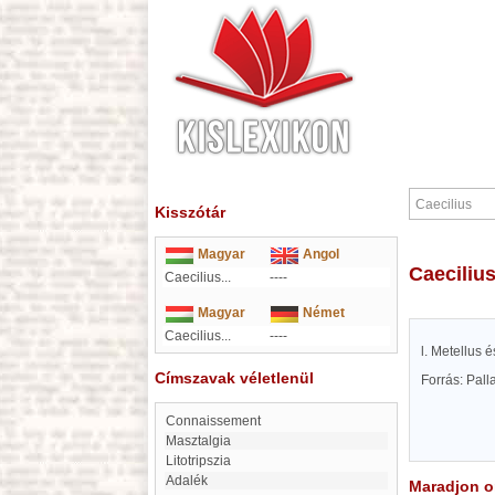
Kisszótár
Magyar
Angol
Caeciliu
Caecilius...
----
Magyar
Német
Caecilius...
----
l. Metellus 
Címszavak véletlenül
Forrás: Pal
Connaissement
Masztalgia
Litotripszia
Adalék
Maradjon on