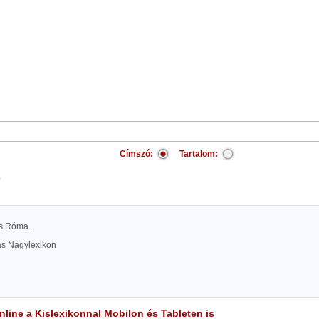
Címszó:
Tartalom:
s
és Róma.
las Nagylexikon
line a Kislexikonnal Mobilon és Tableten is