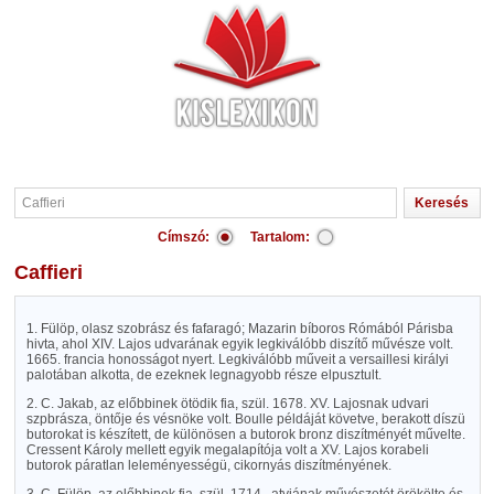
Címszó:
Tartalom:
Caffieri
1. Fülöp, olasz szobrász és fafaragó; Mazarin bíboros Rómából Párisba
hivta, ahol XIV. Lajos udvarának egyik legkiválóbb diszítő művésze volt.
1665. francia honosságot nyert. Legkiválóbb műveit a versaillesi királyi
palotában alkotta, de ezeknek legnagyobb része elpusztult.
2. C. Jakab, az előbbinek ötödik fia, szül. 1678. XV. Lajosnak udvari
szpbrásza, öntője és vésnöke volt. Boulle példáját követve, berakott díszü
butorokat is készített, de különösen a butorok bronz diszítményét művelte.
Cressent Károly mellett egyik megalapítója volt a XV. Lajos korabeli
butorok páratlan leleményességü, cikornyás diszítményének.