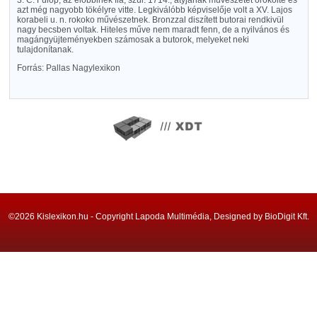
3. C. Fülöp, az előbbinek fia, szül. 1714., atyjának művészetét örökölte és
azt még nagyobb tökélyre vitte. Legkiválóbb képviselője volt a XV. Lajos
korabeli u. n. rokoko művészetnek. Bronzzal diszített butorai rendkivül
nagy becsben voltak. Hiteles műve nem maradt fenn, de a nyilvános és
magángyüjteményekben számosak a butorok, melyeket neki
tulajdonítanak.
Forrás: Pallas Nagylexikon
©2026 Kislexikon.hu - Copyright Lapoda Multimédia, Designed by BioDigit Kft.