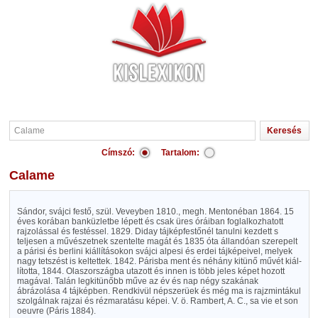
Címszó:
Tartalom:
Calame
Sándor, svájci festő, szül. Veveyben 1810., megh. Mentonéban 1864. 15
éves korában banküzletbe lépett és csak üres óráiban foglalkozhatott
rajzolással és festéssel. 1829. Diday tájképfestőnél tanulni kezdett s
teljesen a művészetnek szentelte magát és 1835 óta állandóan szerepelt
a párisi és berlini kiállításokon svájci alpesi és erdei tájképeivel, melyek
nagy tetszést is keltettek. 1842. Párisba ment és néhány kitünő művét kiál-
lította, 1844. Olaszországba utazott és innen is több jeles képet hozott
magával. Talán legkitünőbb műve az év és nap négy szakának
ábrázolása 4 tájképben. Rendkivül népszerüek és még ma is rajzmintákul
szolgálnak rajzai és rézmaratásu képei. V. ö. Rambert, A. C., sa vie et son
oeuvre (Páris 1884).