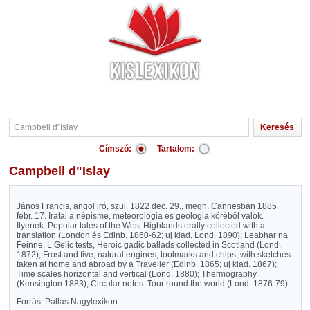
Címszó:
Tartalom:
Campbell d"Islay
János Francis, angol iró, szül. 1822 dec. 29., megh. Cannesban 1885
febr. 17. Iratai a népisme, meteorologia és geologia köréből valók.
Ilyenek: Popular tales of the West Highlands orally collected with a
translation (London és Edinb. 1860-62; uj kiad. Lond. 1890); Leabhar na
Feinne. L Gelic tests, Heroic gadic ballads collected in Scotland (Lond.
1872); Frost and five, natural engines, toolmarks and chips; with sketches
taken at home and abroad by a Traveller (Edinb. 1865; uj kiad. 1867);
Time scales horizontal and vertical (Lond. 1880); Thermography
(Kensington 1883); Circular notes. Tour round the world (Lond. 1876-79).
Forrás: Pallas Nagylexikon