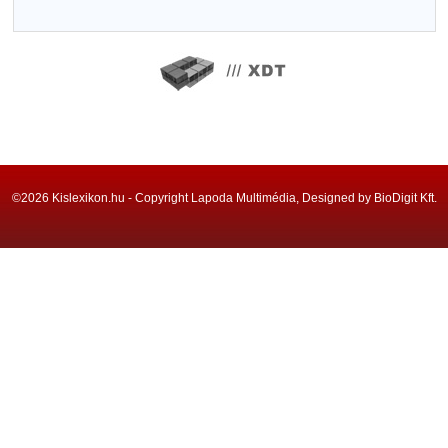
©2026 Kislexikon.hu - Copyright Lapoda Multimédia, Designed by BioDigit Kft.