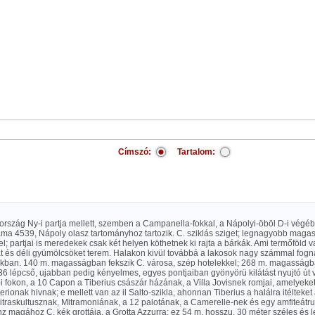
Címszó:
Tartalom:
ország Ny-i partja mellett, szemben a Campanella-fokkal, a Nápolyi-öböl D-i végéb
áma 4539, Nápoly olasz tartományhoz tartozik. C. sziklás sziget; legnagyobb maga
 el; partjai is meredekek csak két helyen köthetnek ki rajta a bárkák. Ami termőföld 
fát és déli gyümölcsöket terem. Halakon kivül továbbá a lakosok nagy számmal fog
lókban. 140 m. magasságban fekszik C. városa, szép hotelekkel; 268 m. magasságb
6 lépcső, ujabban pedig kényelmes, egyes pontjaiban gyönyörü kilátást nyujtó út 
i fokon, a 10 Capon a Tiberius császár házának, a Villa Jovisnek romjai, amelyeket 
berionak hivnak; e mellett van az il Salto-szikla, ahonnan Tiberius a halálra itélteke
itraskultusznak, Mitramoniának, a 12 palotának, a Camerelle-nek és egy amfiteát
nz magához C. kék grottája, a Grotta Azzurra; ez 54 m. hosszu, 30 méter széles és 