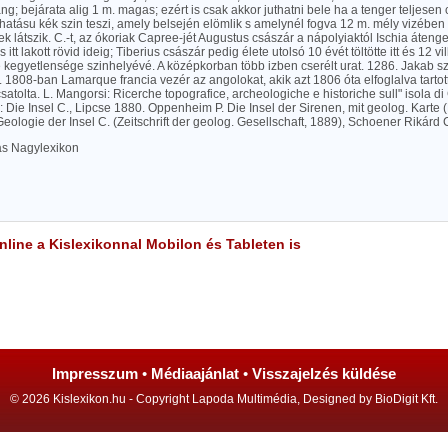
g; bejárata alig 1 m. magas; ezért is csak akkor juthatni bele ha a tenger teljese
atásu kék szin teszi, amely belsején elömlik s amelynél fogva 12 m. mély vizében
k látszik. C.-t, az ókoriak Capree-jét Augustus császár a nápolyiaktól Ischia áteng
 itt lakott rövid ideig; Tiberius császár pedig élete utolsó 10 évét töltötte itt és 12 vill
te kegyetlensége szinhelyévé. A középkorban több izben cserélt urat. 1286. Jakab szici
. 1808-ban Lamarque francia vezér az angolokat, akik azt 1806 óta elfoglalva tartot
atolta. L. Mangorsi: Ricerche topografice, archeologiche e historiche sull" isola d
 Die Insel C., Lipcse 1880. Oppenheim P. Die Insel der Sirenen, mit geolog. Karte (
Geologie der Insel C. (Zeitschrift der geolog. Gesellschaft, 1889), Schoener Rikárd 
las Nagylexikon
line a Kislexikonnal Mobilon és Tableten is
Impresszum
•
Médiaajánlat
•
Visszajelzés küldése
© 2026 Kislexikon.hu - Copyright Lapoda Multimédia, Designed by BioDigit Kft.