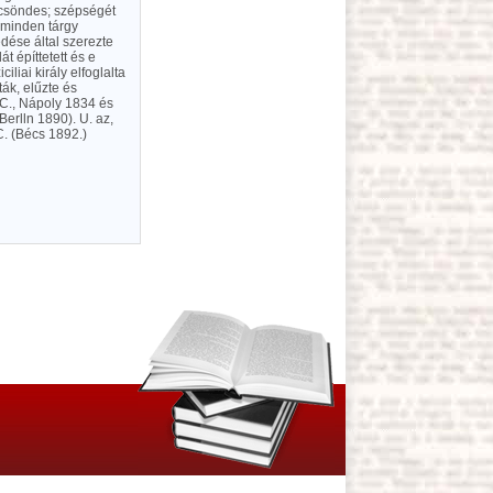
n csöndes; szépségét
 minden tárgy
edése által szerezte
át építtetett és e
liai király elfoglalta
ták, elűzte és
i C., Nápoly 1834 és
Berlln 1890). U. az,
C. (Bécs 1892.)