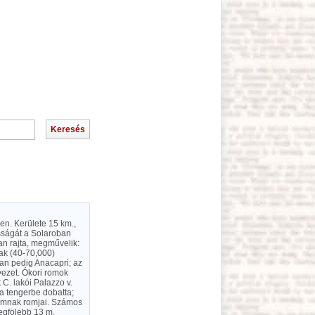
en. Kerülete 15 km.,
sságát a Solaroban
van rajta, megművelik:
nak (40-70,000)
an pedig Anacapri; az
vezet. Ókori romok
C. lakói Palazzo v.
t a tengerbe dobatta;
rumnak romjai. Számos
legfölebb 13 m.