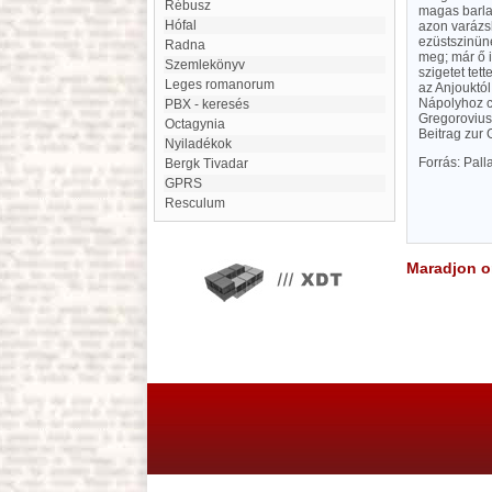
Rébusz
magas barlan
Hófal
azon varázsh
ezüstszinüne
Radna
meg; már ő is
Szemlekönyv
szigetet tet
Leges romanorum
az Anjouktól
Nápolyhoz cs
PBX - keresés
Gregorovius:
Octagynia
Beitrag zur 
Nyiladékok
Forrás: Pal
Bergk Tivadar
GPRS
Resculum
Maradjon on