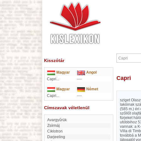
Kisszótár
Magyar
Angol
Capri
Capri...
----
Magyar
Német
Capri...
----
sziget Olasz
lakóinak sz
Címszavak véletlenül
(585 m.) éri
szőllőt olaj
fürjeket há
Avargyűrük
utóbbihoz 53
Zsírmáj
vannak: a K-
Villa di Tim
ciklotron
továbbá a M
Darjeeling
látogatót vo