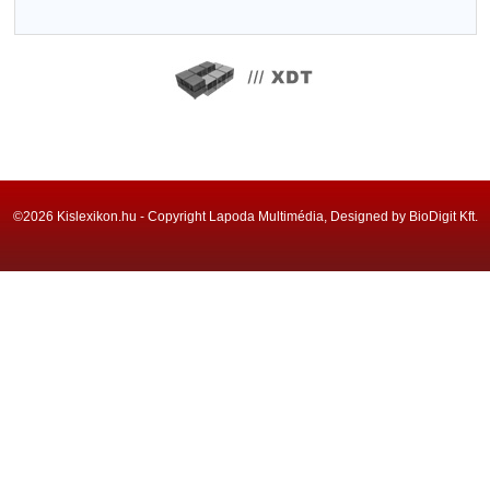
©2026 Kislexikon.hu - Copyright Lapoda Multimédia, Designed by BioDigit Kft.