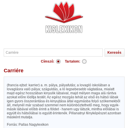
Címszó:
Tartalom:
Carriére
(francia ejtsd: karrier) a. m. pálya, pályafutás; a lovagló iskolában a
lovaglásra való pálya; száguldás, a ló legsebesebb vágtatása, mialatt
majd egész hosszában kinyulik lábaival, majd mélyen maga alá rántva
azokat előre lódítja testét. Az egész mozgás tehát az első és hátsó lábak
igen gyors összerántása és kinyujtása által egymásba folyó szökemekből
áll, melynél már szabad szemmel nem különböztethető meg, hogy egyik-
másik lábával előbb érinti a földet - hanem ugy látszik, mintha előlábai is
együtt és hátsólábai is együtt érintenék. Pillanatnyi fényképészet azonban
másként mutatja.
Forrás: Pallas Nagylexikon